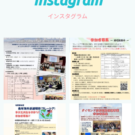
インスタグラム
cts.international.friendship
cts.international.friendship
7月 1
4月 16
cts.international.friendship
cts.international.friendship
2月 27
8月 12