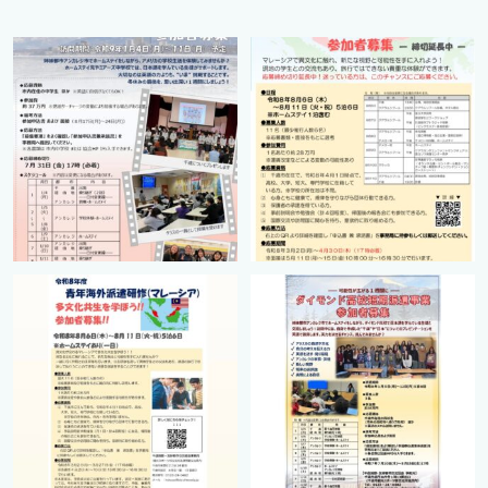
cts.international.friendship
cts.international.friendship
7月 1
4月 16
cts.international.friendship
cts.international.friendship
2月 27
8月 12