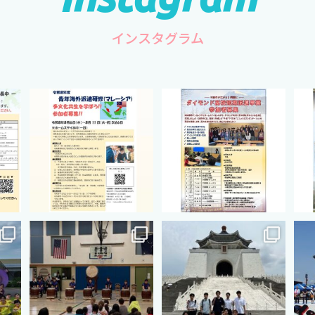
インスタグラム
hip
cts.international.friendship
cts.international.friendship
ct
2月 27
8月 12
hip
cts.international.friendship
cts.international.friendship
ct
7月 18
7月 3