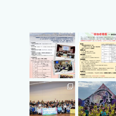
cts.international.friendship
cts.international.friends
7月 1
4月 16
cts.international.friendship
cts.international.friends
8月 12
8月 5