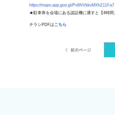
https://maps.app.goo.gl/Pv8NVkkvMXhZ11Fa7
★駐車券を会場にある認証機に通すと【4時間
チラシPDFは
こちら
前のページ