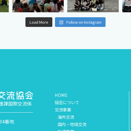
Load More
Follow on Instagram
HOME
協会について
進課国際交流係
交流事業
海外交流
34番地
国内・地域交流