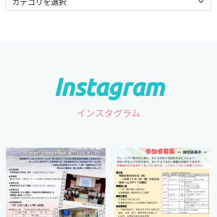
インスタグラム
cts.international.friendship
cts.international.friendship
7月 1
4月 16