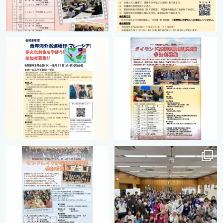
cts.international.friendship
cts.international.friendship
2月 27
8月 12
cts.international.friendship
cts.international.friendship
8月 12
8月 12