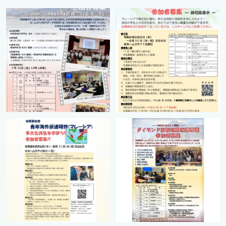
cts.international.friendship
cts.international.friendship
7月 1
4月 16
cts.international.friendship
cts.international.friendship
2月 27
8月 12