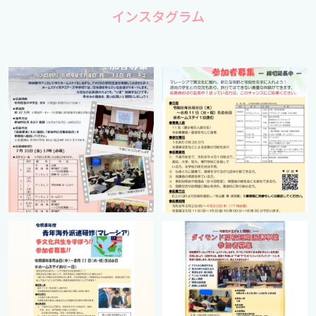
インスタグラム
cts.international.friendship
cts.international.friendship
7月 1
4月 16
cts.international.friendship
cts.international.friendship
2月 27
8月 12