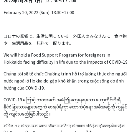
2022年2月20日（日）13：30～17：00
February 20, 2022 (Sun) 13:30~17:00
コロナの影響で、生活に困っている 外国人のみなさんに 食べ物
や 生活用品を 無料で 配ります。
We will hold a Food Support Program for foreigners in
Hokkaido facing difficulty in life due to the impacts of COVID-19.
Chúng tôi sẽ tổ chức Chương trình hỗ trợ lương thực cho người
nước ngoài ở Hokkaido gặp khó khăn trong cuộc sống do ảnh
hưởng của COVID-19.
COVID-19 ကြောင့် ဘဝအခက် အခဲကြုံတွေ့နေရသော ဟော့ကိုင်းဒိုးရှိ
နိုင်ငံခြားသားများအတွက် စားနပ်ရိက္ခာ ထောက်ပံ့ရေး အစီအစဉ်ကို ကျွန်ုပ်
တို့ ကျင်းပမည်ဖြစ်ပါသည်။
कोभिड-१९ को प्रभावका कारण जीवनमा कठिनाइको सामना गरिरहेका होक्काइडोमा रहेका