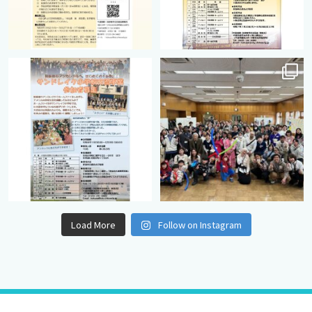
cts.international.friendship
cts.international.friendship
8月 12
8月 12
Load More
Follow on Instagram
© 2022 千歳市国際・友好都市交流