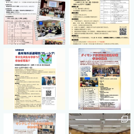
cts.international.friendship
cts.international.friendship
2月 27
8月 12
cts.international.friendship
cts.international.friendship
8月 12
8月 12