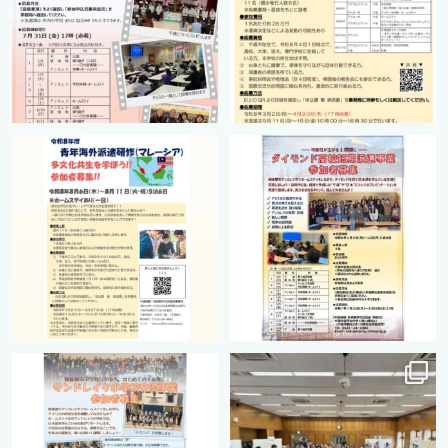
cts.international.friendship
cts.international.friendship
2月 27
8月 12
cts.international.friendship
cts.international.friendship
8月 12
8月 12