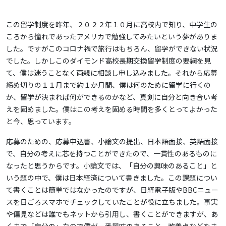
この留学制度を昨年、２０２２年１０月に高校内で知り、中学生の
ころから憧れであったアメリカで勉強してみたいという夢がありま
した。ですがこのコロナ禍で旅行はもちろん、留学ができない状況
でした。しかしこのダイモンド高校長期交換留学制度の要綱を見
て、僕は迷うことなく両親に相談し申し込みました。それから応募
締め切りの１１月まで約１か月間、僕は何のために留学に行くの
か、留学が決まれば何ができるのかなど、真剣に自分と向き合い考
えを固めました。僕はこの考えを固める時間を多くとってよかった
と今、思っています。
応募のための、応募申込書、小論文の提出、日本語面接、英語面接
で、自分の考えに芯を持つことができたので、一貫性のあるものに
なったと思うからです。小論文では、「自分の興味のあること」と
いう題の中で、僕は日本経済について書きました。この課題につい
て書くことは簡単ではなかったのですが、日経電子版やBBCニュー
スを日ごろスマホでチェックしていたことが役に立ちました。事実
や偏見などは誰でもネットから引用し、書くことができますが、あ