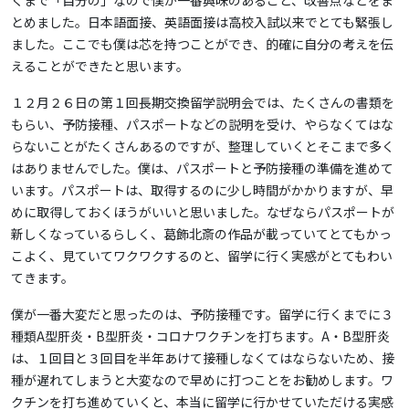
くまで「自分の」なので僕が一番興味のあること、改善点などをま
とめました。日本語面接、英語面接は高校入試以来でとても緊張し
ました。ここでも僕は芯を持つことができ、的確に自分の考えを伝
えることができたと思います。
１２月２６日の第１回長期交換留学説明会では、たくさんの書類を
もらい、予防接種、パスポートなどの説明を受け、やらなくてはな
らないことがたくさんあるのですが、整理していくとそこまで多く
はありませんでした。僕は、パスポートと予防接種の準備を進めて
います。パスポートは、取得するのに少し時間がかかりますが、早
めに取得しておくほうがいいと思いました。なぜならパスポートが
新しくなっているらしく、葛飾北斎の作品が載っていてとてもかっ
こよく、見ていてワクワクするのと、留学に行く実感がとてもわい
てきます。
僕が一番大変だと思ったのは、予防接種です。留学に行くまでに３
種類A型肝炎・B型肝炎・コロナワクチンを打ちます。A・B型肝炎
は、１回目と３回目を半年あけて接種しなくてはならないため、接
種が遅れてしまうと大変なので早めに打つことをお勧めします。ワ
クチンを打ち進めていくと、本当に留学に行かせていただける実感