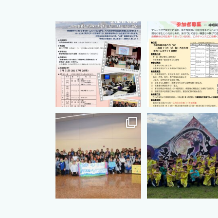
cts.international.friendship
cts.international.friends
7月 1
4月 16
cts.international.friendship
cts.international.friends
8月 12
8月 5