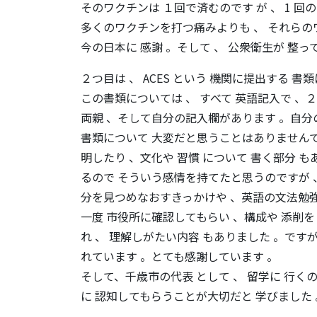
そのワクチンは １回で済むのです が 、 1 回
多くのワクチンを打つ痛みよりも 、 それらの
今の日本に 感謝 。そして 、 公衆衛生が 整っ
２つ目は 、 ACES という 機関に提出する 書
この書類については 、 すべて 英語記入で 、２
両親 、そして自分の記入欄があります 。自分
書類について 大変だと思うことはありませんで
明したり 、文化や 習慣 について 書く部分 
るので そういう感情を持てたと思うのですが 、
分を見つめなおすきっかけや 、英語の文法勉強
一度 市役所に確認してもらい 、構成や 添削を
れ 、 理解しがたい内容 もありました 。です
れています 。とても感謝しています 。
そして、千歳市の代表 として 、 留学に 行く
に 認知してもらうことが大切だと 学びました 