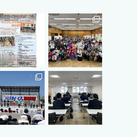
s.international.friendship
cts.international.friendship
8月 12
8月 12
s.international.friendship
cts.international.friendship
7月 3
7月 3