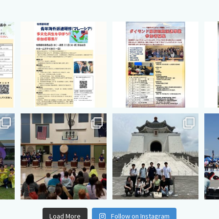
hip
cts.international.friendship
cts.international.friendship
ct
2月 27
8月 12
hip
cts.international.friendship
cts.international.friendship
ct
7月 18
7月 3
Load More
Follow on Instagram