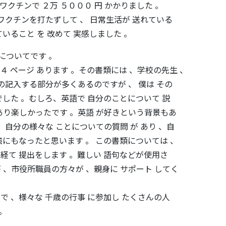
のワクチンで ２万 ５０００ 円 かかりました 。
ワクチンを打たずして 、 日常生活が 送れている
ていること を 改めて 実感しました 。
類についてです 。
４ ページ あります 。その書類には 、学校の先生 、
の記入する部分が多くあるのですが 、 僕は その
した 。むしろ、英語で 自分のことについて 説
もあり楽しかったです 。英語 が好きという背景もあ
自分の様々な ことについての質問 が あり 、自
にもなったと思います 。 この書類については 、
 経て 提出をします 。難しい 語句などが使用さ
が 、市役所職員の方々が 、親身に サポート してく
ので 、様々な 千歳の行事 に参加し たくさんの人
。