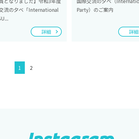
員となりました】令和3年度
国際交流の夕べ（Internatio
流の夕べ「International
Party）のご案内
U...
詳細
詳細
1
2