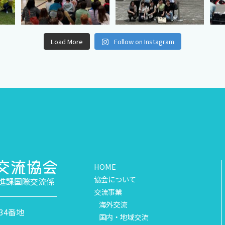
Load More
Follow on Instagram
HOME
協会について
進課国際交流係
交流事業
海外交流
34番地
国内・地域交流