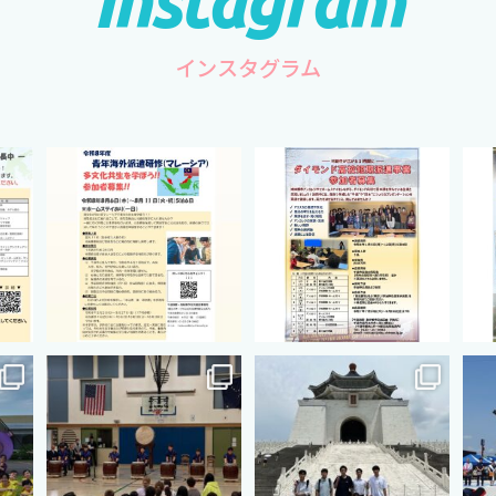
インスタグラム
hip
cts.international.friendship
cts.international.friendship
ct
2月 27
8月 12
hip
cts.international.friendship
cts.international.friendship
ct
7月 18
7月 3