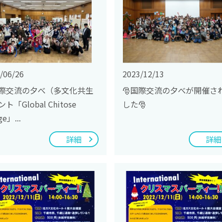
/06/26
2023/12/13
際交流の夕べ（多文化共生
🎅国際交流の夕べが開催さ
ト「Global Chitose
した🎅
ge」...
詳細
詳細