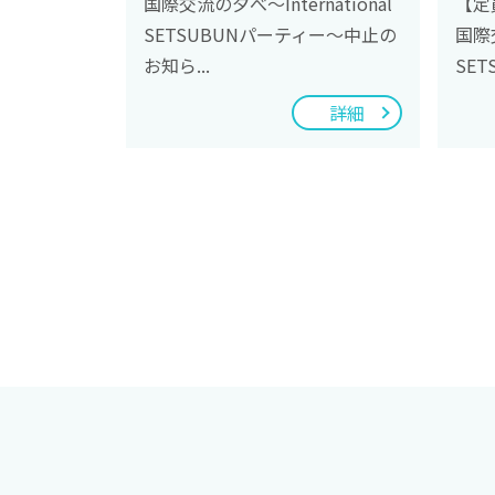
国際交流の夕べ～International
【定
SETSUBUNパーティー～中止の
国際交
お知ら...
SETS
詳細