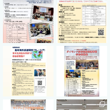
7月 1
4月 16
cts.international.friendship
cts.international.friendship
2月 27
8月 12
cts.international.friendship
cts.international.friendship
8月 12
8月 12