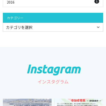
1
2016
カテゴリー
インスタグラム
cts.international.friendship
cts.international.friendship