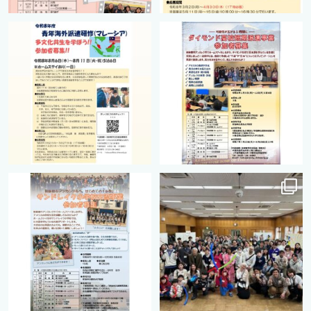
cts.international.friendship
cts.international.friendship
2月 27
8月 12
cts.international.friendship
cts.international.friendship
8月 12
8月 12