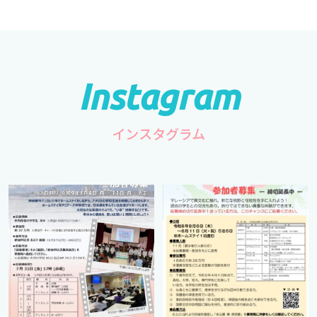
インスタグラム
cts.international.friendship
cts.international.friendship
7月 1
4月 16