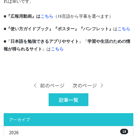
れば幸いです。
■『広報用動画』は
こちら
（18言語から字幕を選べます）
■『使い方ガイドブック』『ポスター』『パンフレット』
こちら
は
日本語を勉強できるアプリやサイト
学習や生活のための情
■『
』『
報が得られるサイト
こちら
』は
前のページ
次のページ
記事一覧
アーカイブ
18
2026