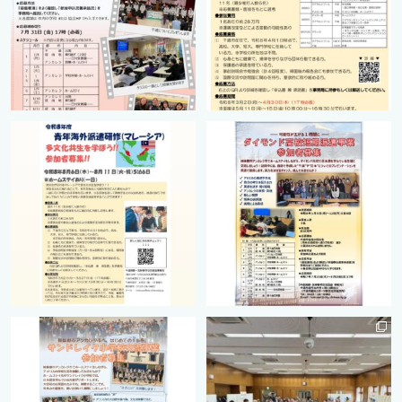
cts.international.friendship
cts.international.friendship
2月 27
8月 12
cts.international.friendship
cts.international.friendship
8月 12
8月 12