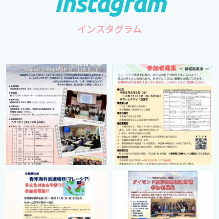
インスタグラム
cts.international.friendship
cts.international.friendship
7月 1
4月 16
cts.international.friendship
cts.international.friendship
2月 27
8月 12