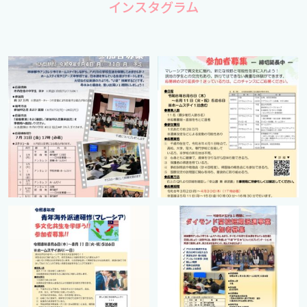
インスタグラム
cts.international.friendship
cts.international.friendship
7月 1
4月 16
cts.international.friendship
cts.international.friendship
2月 27
8月 12