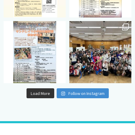
cts.international.friendship
cts.international.friendship
8月 12
8月 12
Load More
Follow on Instagram
© 2022 千歳市国際・友好都市交流