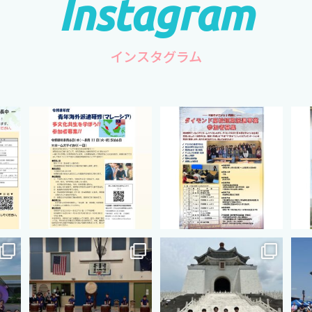
インスタグラム
hip
cts.international.friendship
cts.international.friendship
ct
2月 27
8月 12
hip
cts.international.friendship
cts.international.friendship
ct
7月 18
7月 3