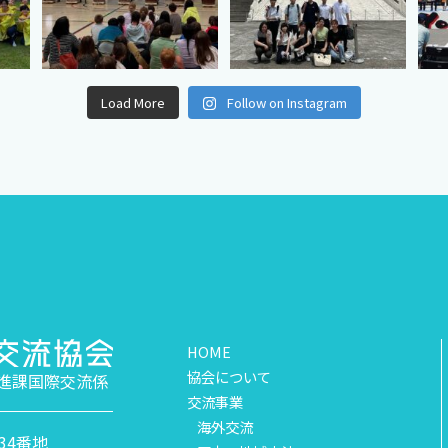
Load More
Follow on Instagram
HOME
協会について
進課国際交流係
交流事業
海外交流
34番地