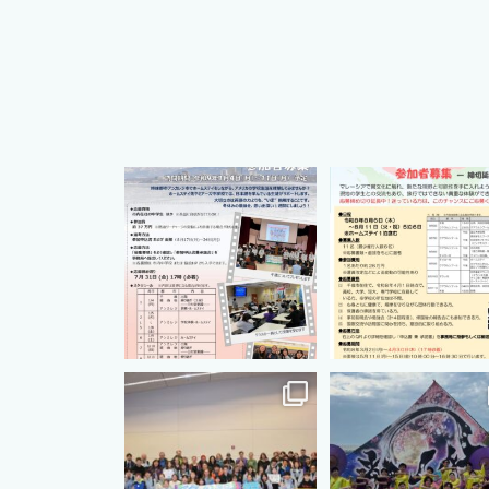
cts.international.friendship
cts.international.friends
7月 1
4月 16
cts.international.friendship
cts.international.friends
8月 12
8月 5