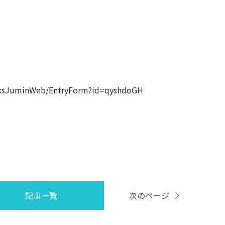
JuminWeb/EntryForm?id=qyshdoGH
記事一覧
次のページ