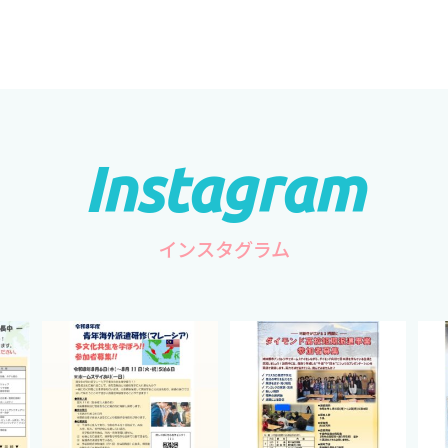
インスタグラム
hip
cts.international.friendship
cts.international.friendship
ct
2月 27
8月 12