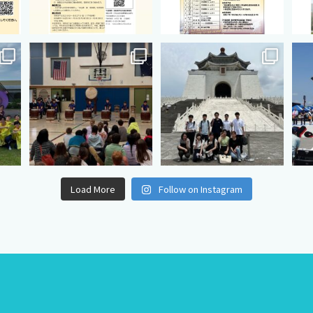
hip
cts.international.friendship
cts.international.friendship
ct
7月 18
7月 3
Load More
Follow on Instagram