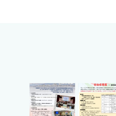
cts.international.friendship
cts.international.friends
7月 1
4月 16