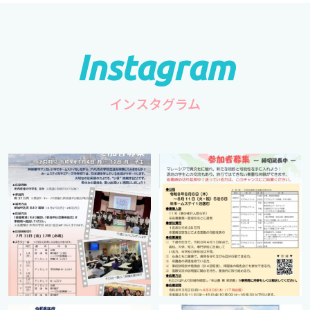
インスタグラム
cts.international.friendship
cts.international.friendship
7月 1
4月 16