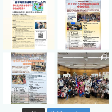
cts.international.friendship
cts.international.friendship
2月 27
8月 12
cts.international.friendship
cts.international.friendship
8月 12
8月 12