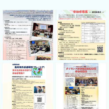
cts.international.friendship
cts.international.friendship
7月 1
4月 16
cts.international.friendship
cts.international.friendship
2月 27
8月 12