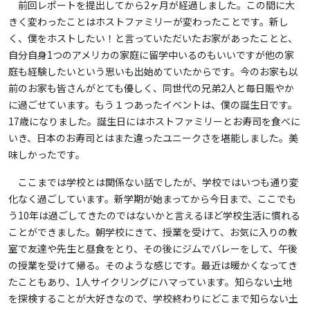
前回レポートを提出してから2ヶ月が経過しました。この間に大
きく変わったことはホストファミリーが変わったことです。新し
く、僕をホストしたい！と言っていただいたお家があったことと、
自分自身1つのアメリカの家庭に留学中いるのもいいですが他の家
庭も経験したいという思いも出始めていたからです。今のお家も以
前のお家も皆さんがとても優しく、同世代の兄弟2人と毎日賑やか
に過ごせています。もう１つあったイベントは、僕の誕生日です。
17歳になりました。誕生日にはホストファミリーとお寿司を食べに
いき、日本のお寿司とはまた違ったユニークさを堪能しました。美
味しかったです。
ここまでは学校とは関係ない話でしたが、学校ではいつも通り変
化なく過ごしています。新学期が始まってから今日まで、ここでも
う10年は過ごしてきたのではないかと言えるほど学校生活に慣れる
ことができました。朝学校にきて、授業を受けて、お気に入りの教
室で友達や先生と昼食をとり、その後にジムでバレーをして、午後
の授業を受けて帰る。そのような感じです。最近は暖かくなってき
たこともあり、1人サイクリングにハマっています。知らない土地
を探検することが大好きなので、学校終わりにどこまで知らない土