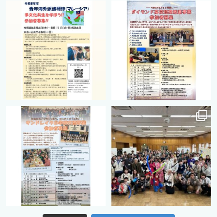
cts.international.friendship
cts.international.friendship
2月 27
8月 12
cts.international.friendship
cts.international.friendship
8月 12
8月 12